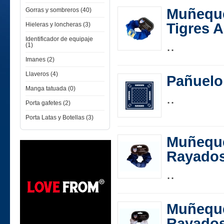
Muñeque
Gorras y sombreros (40)
Tigres A
Hieleras y loncheras (3)
Identificador de equipaje
..
(1)
Imanes (2)
Llaveros (4)
Pañuelo
Manga tatuada (0)
..
Porta gafetes (2)
Porta Latas y Botellas (3)
Muñeque
Rayados
..
Muñeque
Rayados