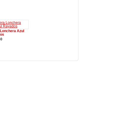
ir a la cesta
 Lonchera Azul
os
40
ir a la cesta