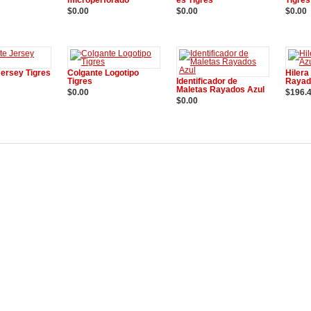
microperforado
es Tigres
Tigres
$0.00
$0.00
$0.00
 la cesta
Añadir a la cesta
Añadir a la cesta
Añad
Jersey Tigres
Colgante Logotipo
Hilera
Tigres
Identificador de
Rayad
Maletas Rayados Azul
$0.00
$196.
 la cesta
$0.00
Añadir a la cesta
Añad
Añadir a la cesta