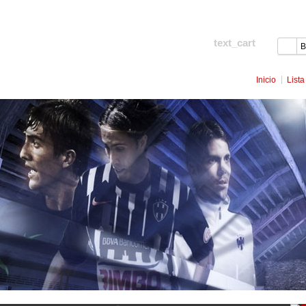
text_cart
text_items
Inicio
Lista