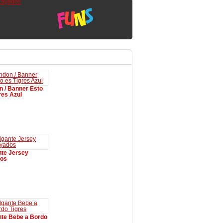
 / Banner Esto
res Azul
ir a la cesta
nte Jersey
os
ir a la cesta
nte Bebe a Bordo