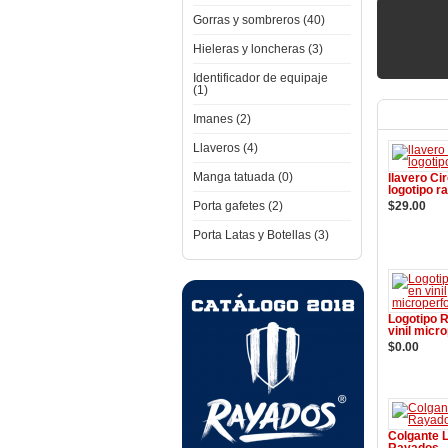
Gorras y sombreros (40)
Hieleras y loncheras (3)
Identificador de equipaje
(1)
Novedad
Imanes (2)
Llaveros (4)
Manga tatuada (0)
llavero Ci
logotipo r
Porta gafetes (2)
$29.00
Añadir a
Porta Latas y Botellas (3)
Logotipo 
vinil micr
$0.00
Añadir a
Colgante 