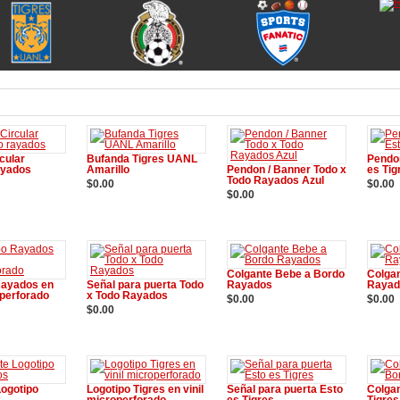
es
rcular
Bufanda Tigres UANL
Pendon
ayados
Amarillo
Pendon / Banner Todo x
es Tig
Todo Rayados Azul
$0.00
$0.00
$0.00
 la cesta
Añadir a la cesta
Añad
Añadir a la cesta
Colgante Bebe a Bordo
Colga
Rayados en
Señal para puerta Todo
Rayados
Rayad
operforado
x Todo Rayados
$0.00
$0.00
$0.00
Añadir a la cesta
Añad
 la cesta
Añadir a la cesta
Logotipo
Logotipo Tigres en vinil
Señal para puerta Esto
Colga